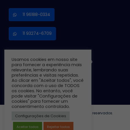
11 96188-0334
11 93274-6709
Usamos cookies em nosso site
TRABALHE CONOSCO
para fornecer a experiência mais
relevante, lembrando suas
preferências e visitas repetidas.
Ao clicar em "Aceitar todos", você
Preencha o Formulário
concorda com o uso de TODOS
os cookies. No entanto, você
pode visitar "Configurações de
cookies" para fornecer um
consentimento controlado.
© Copyright 2026 - EIPG. Todos os direitos reservados.
Configurações de Cookies
Desenvolvido por Dinbrasil.
Aceitar todos
Rejeitar todos