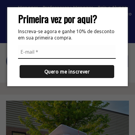
Manager - Professores
Manager - Pais e Alunos
Portal SAS
Classroom
Contato
Trabalhe Conosco
Primeira vez por aqui?
Loja EIPG
Loja Mário Simões
Inscreva-se agora e ganhe 10% de desconto
em sua primeira compra.
Agende sua visita
Quero me inscrever