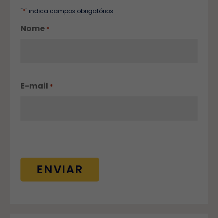
*
"
" indica campos obrigatórios
Nome
*
E-mail
*