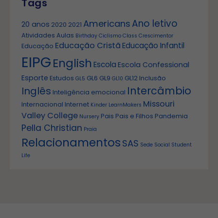
Tags
Ano letivo
Americans
20 anos
2020
2021
Atividades
Aulas
Birthday
Ciclismo
Class
Crescimentor
Educação Cristã
Educação Infantil
Educação
EIPG
English
Escola
Escola Confessional
Esporte
Estudos
GL6
GL9
GL12
Inclusão
GL5
GL10
Intercâmbio
Inglês
Inteligência emocional
Missouri
Internacional
Internet
Kinder
LearnMakers
Valley College
Pais
Pais e Filhos
Pandemia
Nursery
Pella Christian
Praia
Relacionamentos
SAS
Sede
Social
Student
Life