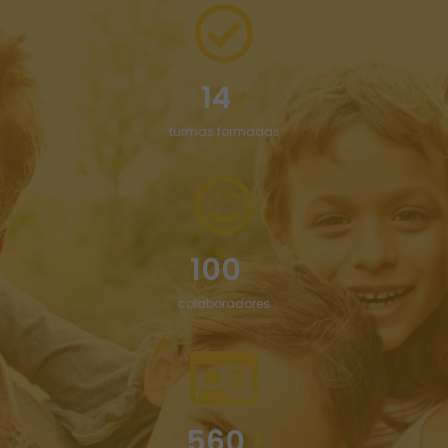
14
+
turmas formadas
100
+
colaboradores
560
+