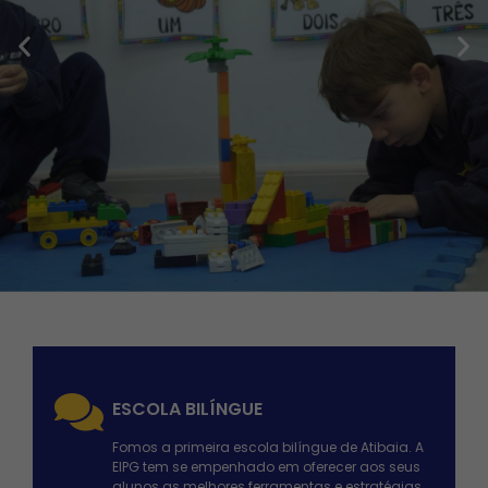
Vem para a EIPG
ESCOLA BILÍNGUE
Fomos a primeira escola bilíngue de Atibaia. A
Uma nova educação para
EIPG tem se empenhado em oferecer aos seus
alunos as melhores ferramentas e estratégias