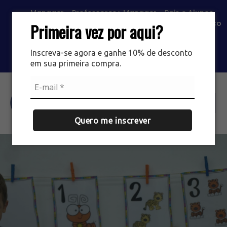
Manager - Professores
Manager - Pais e Alunos
Portal SAS
Classroom
Contato
Trabalhe Conosco
Primeira vez por aqui?
Loja EIPG
Loja Mário Simões
Inscreva-se agora e ganhe 10% de desconto
em sua primeira compra.
Agende sua visita
Quero me inscrever