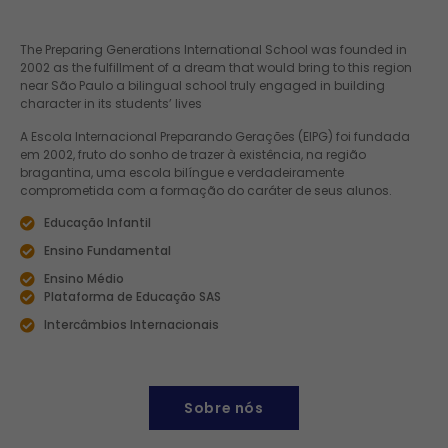
The Preparing Generations International School was founded in
2002 as the fulfillment of a dream that would bring to this region
near São Paulo a bilingual school truly engaged in building
character in its students’ lives
A Escola Internacional Preparando Gerações (EIPG) foi fundada
em 2002, fruto do sonho de trazer à existência, na região
bragantina, uma escola bilíngue e verdadeiramente
comprometida com a formação do caráter de seus alunos.
Educação Infantil
Ensino Fundamental
Ensino Médio
Plataforma de Educação SAS
Intercâmbios Internacionais
Sobre nós