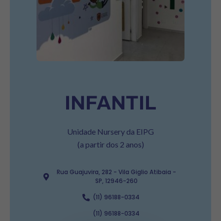
INFANTIL
Unidade Nursery da EIPG
(a partir dos 2 anos)
Rua Guajuvira, 282 - Vila Giglio Atibaia -
SP, 12946-260
(11) 96188-0334
(11) 96188-0334