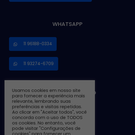
WHATSAPP
11 96188-0334
11 93274-6709
Usamos cookies em nosso site
TRABALHE CONOSCO
para fornecer a experiência mais
relevante, lembrando suas
preferências e visitas repetidas.
Ao clicar em "Aceitar todos", você
Preencha o Formulário
concorda com o uso de TODOS
os cookies. No entanto, você
pode visitar "Configurações de
cookies" para fornecer um