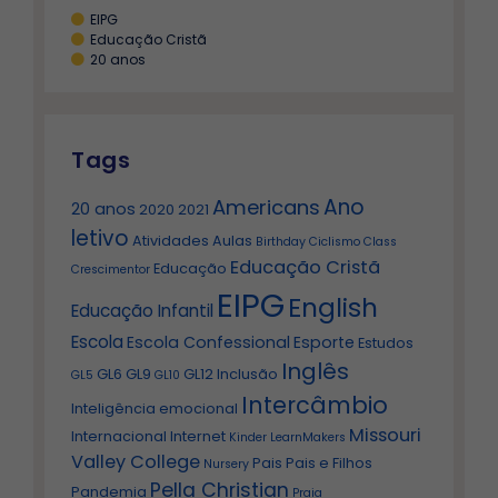
EIPG
Educação Cristã
20 anos
Tags
Ano
Americans
20 anos
2020
2021
letivo
Atividades
Aulas
Birthday
Ciclismo
Class
Educação Cristã
Educação
Crescimentor
EIPG
English
Educação Infantil
Escola
Escola Confessional
Esporte
Estudos
Inglês
GL6
GL9
GL12
Inclusão
GL5
GL10
Intercâmbio
Inteligência emocional
Missouri
Internacional
Internet
Kinder
LearnMakers
Valley College
Pais
Pais e Filhos
Nursery
Pella Christian
Pandemia
Praia