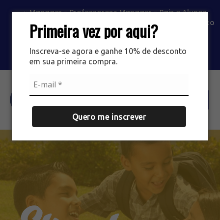
Manager - Professores
Manager - Pais e Alunos
Portal SAS
Classroom
Contato
Trabalhe Conosco
Primeira vez por aqui?
Loja EIPG
Loja Mário Simões
Inscreva-se agora e ganhe 10% de desconto
em sua primeira compra.
Agende sua visita
Quero me inscrever