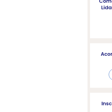
Como
Lida
Aco
Ins