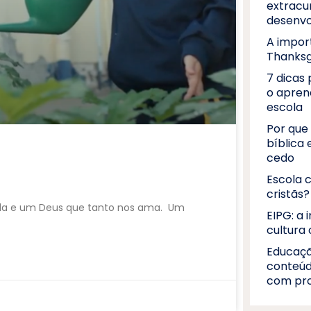
extracur
desenvo
A impor
Thanksg
7 dicas 
o apren
escola
Por que 
bíblica
cedo
Escola c
cristãs?
ida e um Deus que tanto nos ama. Um
EIPG: a 
cultura 
Educaçã
conteúd
com pro