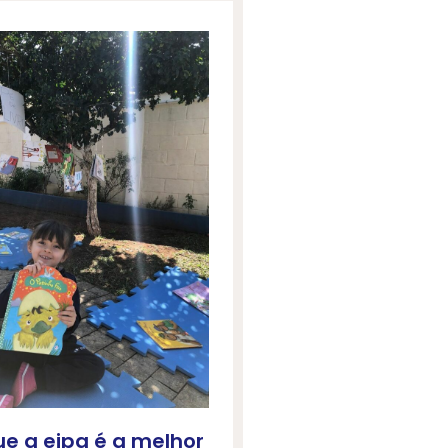
ue a eipg é a melhor