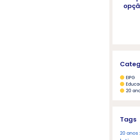
opçã
Categ
EIPG
Educa
20 an
Tags
20 anos