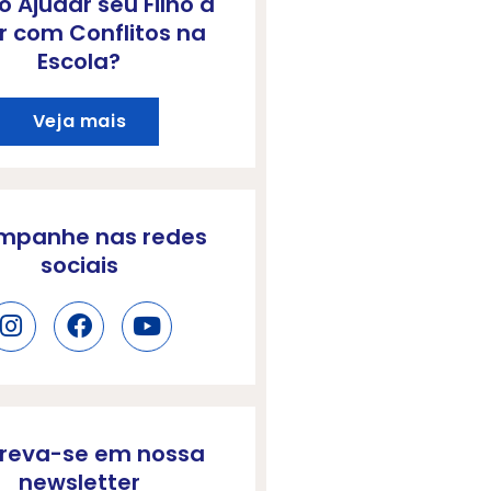
 Ajudar seu Filho a
r com Conflitos na
Escola?
Veja mais
mpanhe nas redes
sociais
creva-se em nossa
newsletter