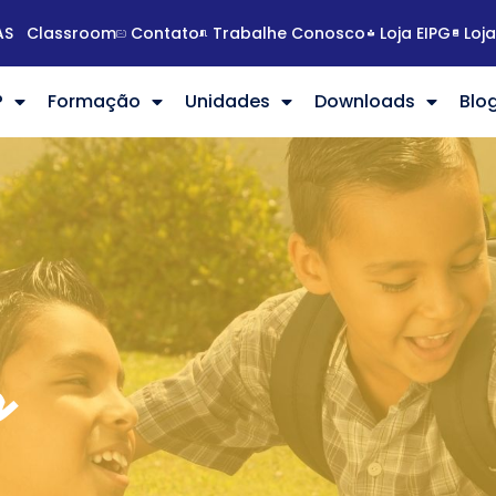
AS
Classroom
Contato
Trabalhe Conosco
Loja EIPG
Loj
?
Formação
Unidades
Downloads
Blo
a