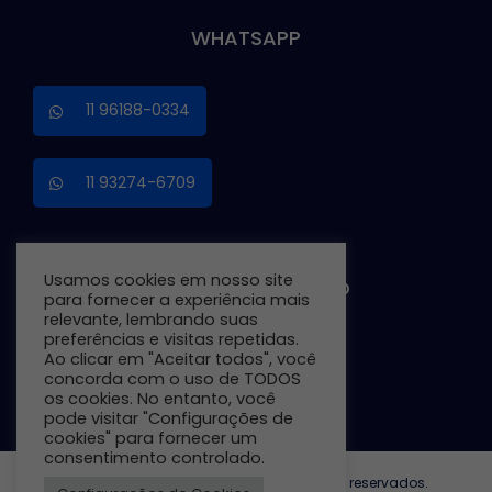
WHATSAPP
11 96188-0334
11 93274-6709
Usamos cookies em nosso site
TRABALHE CONOSCO
para fornecer a experiência mais
relevante, lembrando suas
preferências e visitas repetidas.
Ao clicar em "Aceitar todos", você
Preencha o Formulário
concorda com o uso de TODOS
os cookies. No entanto, você
pode visitar "Configurações de
cookies" para fornecer um
consentimento controlado.
© Copyright 2026 - EIPG. Todos os direitos reservados.