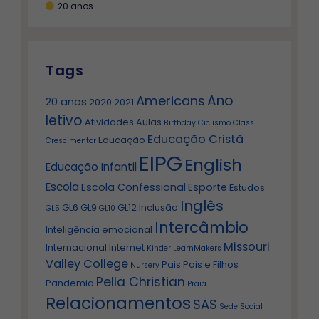
20 anos
Tags
Ano
Americans
20 anos
2020
2021
letivo
Atividades
Aulas
Birthday
Ciclismo
Class
Educação Cristã
Educação
Crescimentor
EIPG
English
Educação Infantil
Escola
Escola Confessional
Esporte
Estudos
Inglês
GL6
GL9
GL12
Inclusão
GL5
GL10
Intercâmbio
Inteligência emocional
Missouri
Internacional
Internet
Kinder
LearnMakers
Valley College
Pais
Pais e Filhos
Nursery
Pella Christian
Pandemia
Praia
Relacionamentos
SAS
Sede
Social