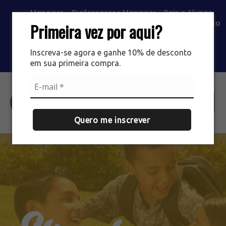
Manager - Professores
Manager - Pais e Alunos
Portal SAS
Classroom
Contato
Trabalhe Conosco
Primeira vez por aqui?
Loja EIPG
Loja Mário Simões
Inscreva-se agora e ganhe 10% de desconto
em sua primeira compra.
Agende sua visita
Quero me inscrever