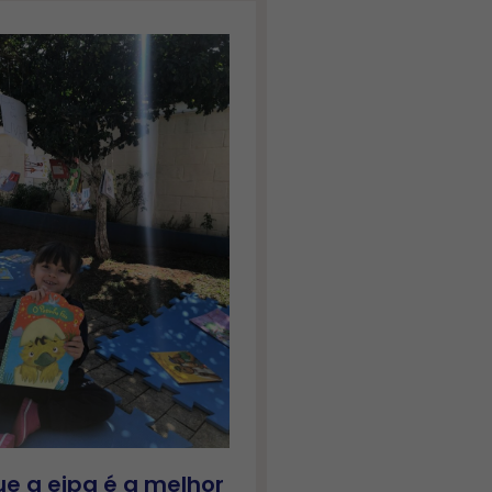
ue a eipg é a melhor