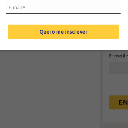
"
" indic
*
Nome
*
Quero me inscrever
E-mail