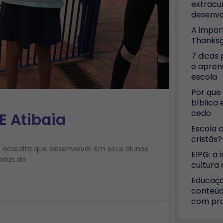
extracur
desenvo
A impor
Thanksg
7 dicas 
o apren
escola
Por que 
bíblica
cedo
E Atibaia
Escola c
cristãs?
ois acredita que desenvolver em seus alunos
EIPG: a 
tadas da
cultura 
Educaçã
conteúd
com pro