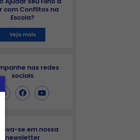
 Ajudar seu Filho a
r com Conflitos na
Escola?
Veja mais
mpanhe nas redes
sociais
creva-se em nossa
newsletter