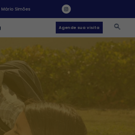
a Mário Simões
g
Agende sua visita