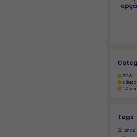
opçã
Categ
EIPG
Educa
20 an
Tags
20 anos