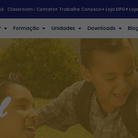
AS
Classroom
Contato
Trabalhe Conosco
Loja EIPG
Loj
?
Formação
Unidades
Downloads
Blo
l