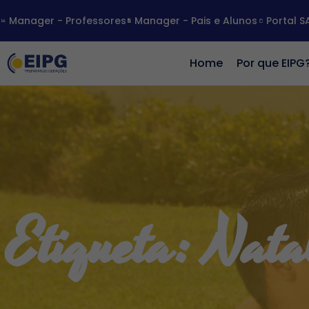
Manager - Professores
Manager - Pais e Alunos
Portal S
Home
Por que EIPG
Etiqueta: Nata