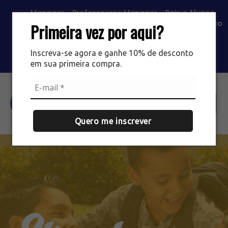
Manager - Professores
Manager - Pais e Alunos
Portal SAS
Classroom
Contato
Trabalhe Conosco
Primeira vez por aqui?
Loja EIPG
Loja Mário Simões
Inscreva-se agora e ganhe 10% de desconto
em sua primeira compra.
Agende sua visita
Quero me inscrever