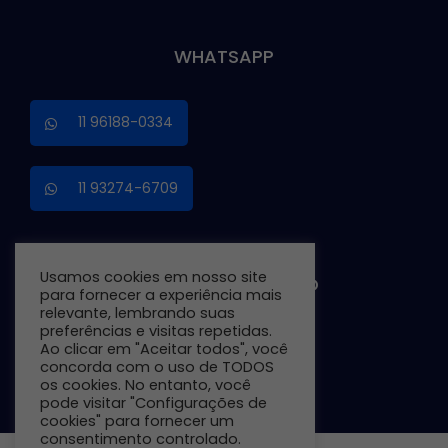
WHATSAPP
11 96188-0334
11 93274-6709
Usamos cookies em nosso site
TRABALHE CONOSCO
para fornecer a experiência mais
relevante, lembrando suas
preferências e visitas repetidas.
Ao clicar em "Aceitar todos", você
Preencha o Formulário
concorda com o uso de TODOS
os cookies. No entanto, você
pode visitar "Configurações de
cookies" para fornecer um
consentimento controlado.