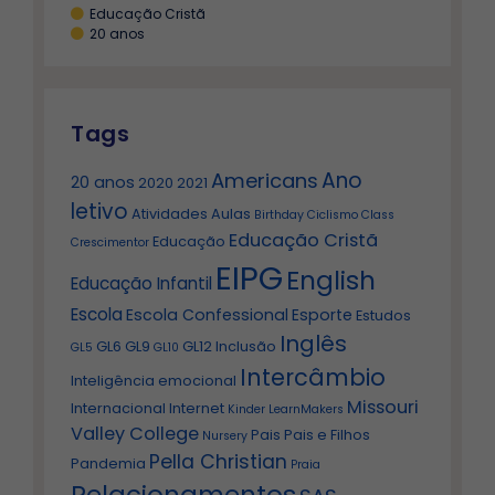
Educação Cristã
20 anos
Tags
Ano
Americans
20 anos
2020
2021
letivo
Atividades
Aulas
Birthday
Ciclismo
Class
Educação Cristã
Educação
Crescimentor
EIPG
English
Educação Infantil
Escola
Escola Confessional
Esporte
Estudos
Inglês
GL6
GL9
GL12
Inclusão
GL5
GL10
Intercâmbio
Inteligência emocional
Missouri
Internacional
Internet
Kinder
LearnMakers
Valley College
Pais
Pais e Filhos
Nursery
Pella Christian
Pandemia
Praia