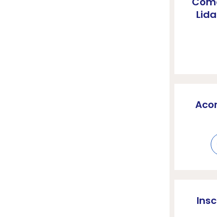
Como
Lida
Aco
Ins