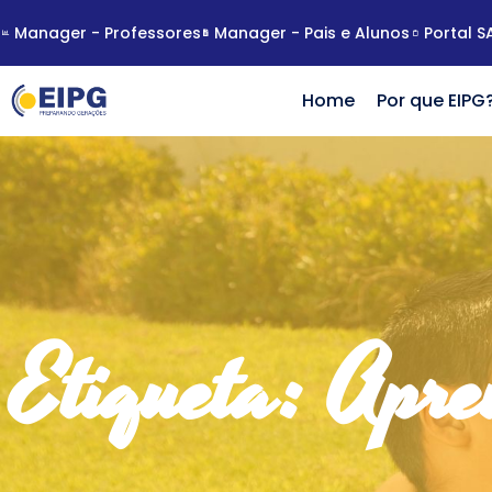
Manager - Professores
Manager - Pais e Alunos
Portal S
Home
Por que EIPG
Etiqueta: Apre