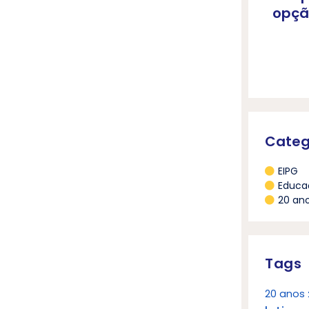
opçã
Categ
EIPG
Educa
20 an
Tags
20 anos