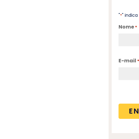
"
" indic
*
Nome
*
E-mail