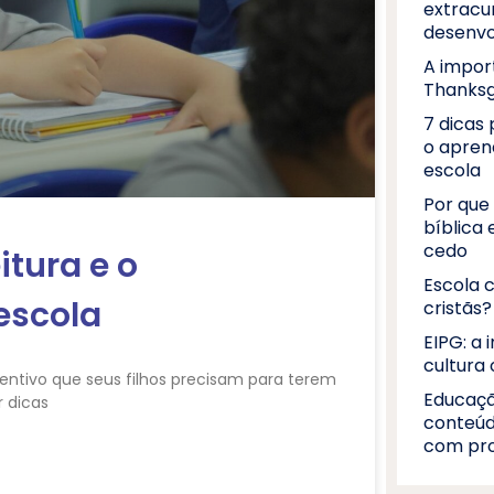
extracur
desenvo
A impor
Thanksg
7 dicas 
o apren
escola
Por que 
bíblica
cedo
itura e o
Escola c
escola
cristãs?
EIPG: a 
cultura 
tivo que seus filhos precisam para terem
Educaçã
r dicas
conteúd
com pro