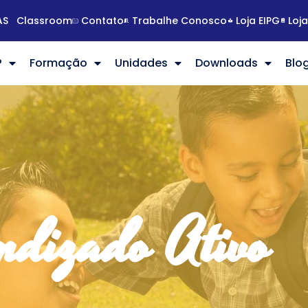
AS
Classroom
Contato
Trabalhe Conosco
Loja EIPG
Loj
?
Formação
Unidades
Downloads
Blo
ndizado Ativo