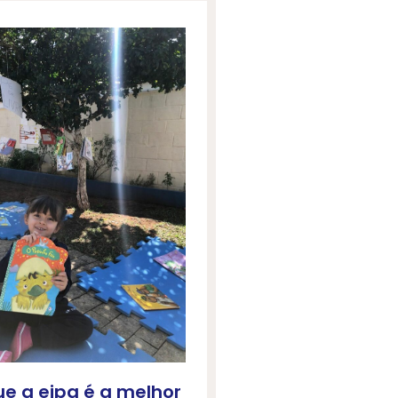
ue a eipg é a melhor