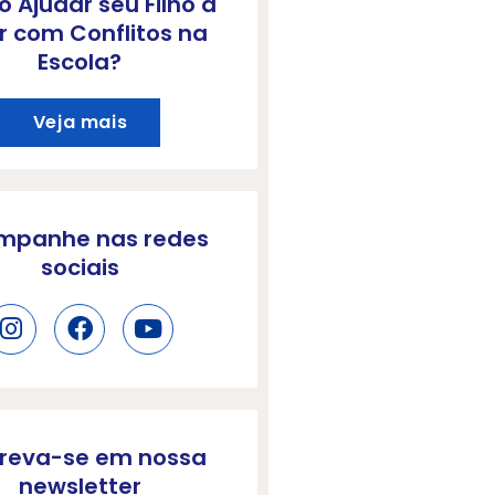
 Ajudar seu Filho a
r com Conflitos na
Escola?
Veja mais
mpanhe nas redes
sociais
creva-se em nossa
newsletter