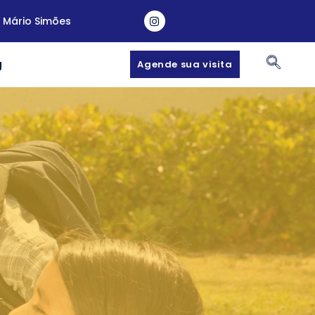
a Mário Simões
g
Agende sua visita