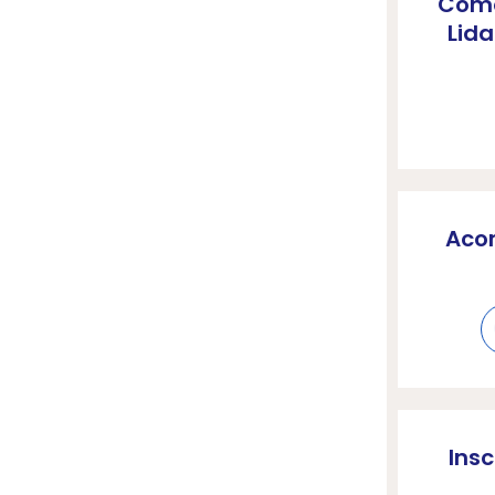
Como
Lida
Aco
Ins