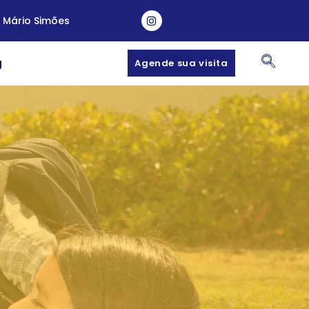
a Mário Simões
g
Agende sua visita