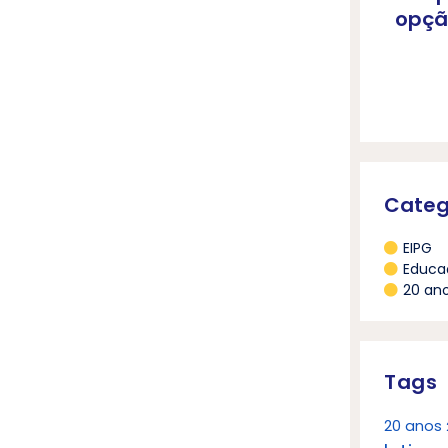
opçã
Categ
EIPG
Educa
20 an
Tags
20 anos