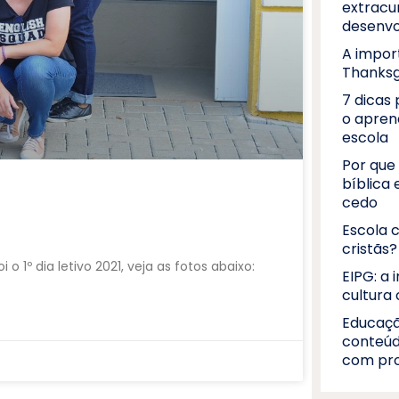
extracur
desenvo
A impor
Thanksg
7 dicas 
o apren
escola
Por que 
bíblica
cedo
Escola c
cristãs?
º dia letivo 2021, veja as fotos abaixo:
EIPG: a 
cultura 
Educaçã
conteúd
com pro