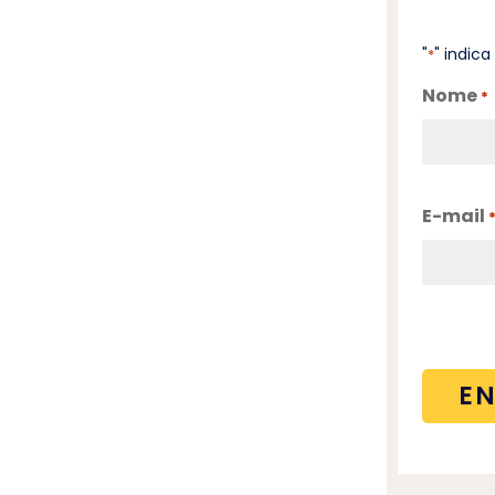
"
" indic
*
Nome
*
E-mail