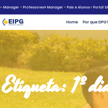
Manager - Professores
Manager - Pais e Alunos
Portal S
Home
Por que EIPG
Etiqueta: 1º di