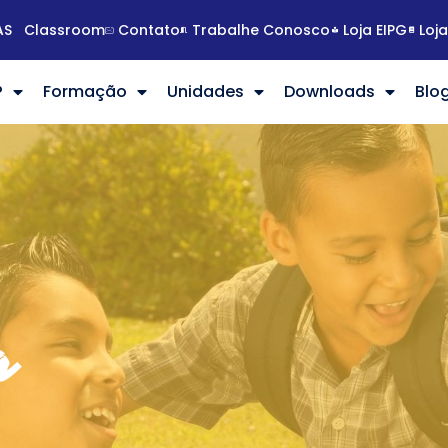
AS
Classroom
Contato
Trabalhe Conosco
Loja EIPG
Loj
?
Formação
Unidades
Downloads
Blo
a