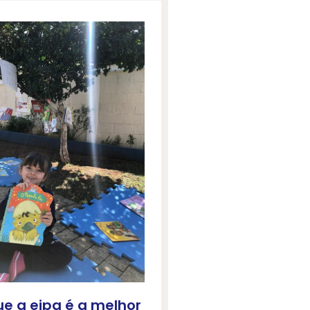
ue a eipg é a melhor