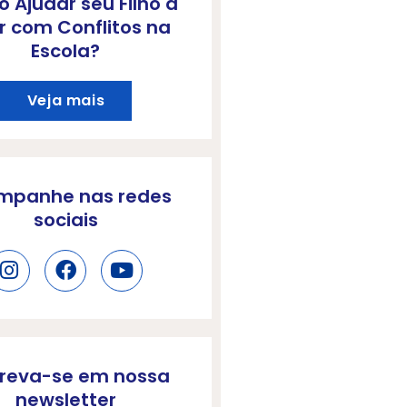
 Ajudar seu Filho a
r com Conflitos na
Escola?
Veja mais
mpanhe nas redes
sociais
creva-se em nossa
newsletter