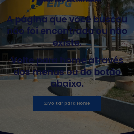
A página que você buscou
não foi encontrada ou não
existe.
Volte para home através
dos menus ou do botão
abaixo.
Voltar para Home