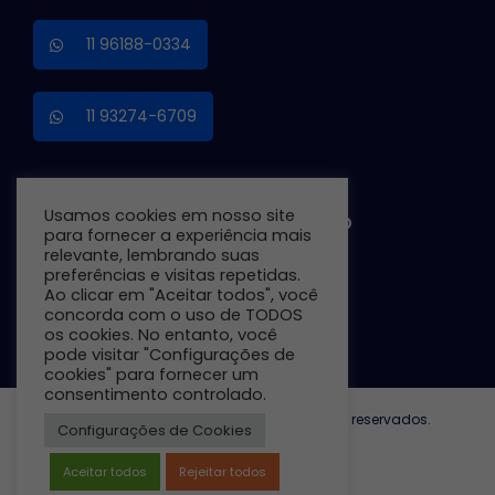
11 96188-0334
11 93274-6709
Usamos cookies em nosso site
TRABALHE CONOSCO
para fornecer a experiência mais
relevante, lembrando suas
preferências e visitas repetidas.
Ao clicar em "Aceitar todos", você
Preencha o Formulário
concorda com o uso de TODOS
os cookies. No entanto, você
pode visitar "Configurações de
cookies" para fornecer um
consentimento controlado.
© Copyright 2026 - EIPG. Todos os direitos reservados.
Configurações de Cookies
Desenvolvido por Dinbrasil.
Aceitar todos
Rejeitar todos